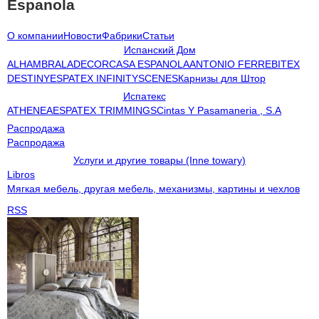
Espanola
О компании
Новости
Фабрики
Статьи
Испанский Дом
ALHAMBRA
LADECOR
CASA ESPANOLA
ANTONIO FERRE
BITEX
DESTINY
ESPATEX INFINITY
SCENES
Карнизы для Штор
Испатекс
ATHENEA
ESPATEX TRIMMINGS
Cintas Y Pasamaneria , S.A
Распродажа
Распродажа
Услуги и другие товары (Inne towary)
Libros
Мягкая мебель, другая мебель, механизмы, картины и чехлов
RSS