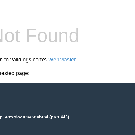
Not Found
en to validlogs.com's
WebMaster
.
uested page:
p_errordocument.shtml (port 443)