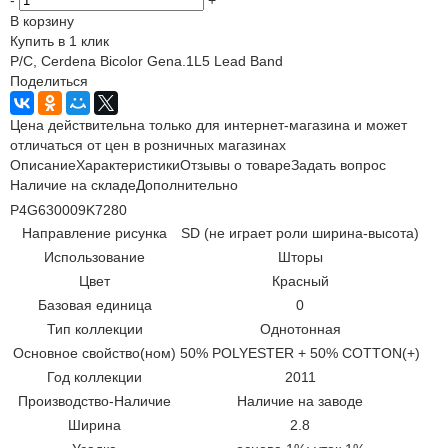
В корзину
Купить в 1 клик
P/C, Cerdena Bicolor Gena.1L5 Lead Band
Поделиться
Цена действительна только для интернет-магазина и может
отличаться от цен в розничных магазинах
Описание
Характеристики
Отзывы о товаре
Задать вопрос
Наличие на складе
Дополнительно
P4G630009K7280
Направление рисунка
SD (не играет роли ширина-высота)
Использование
Шторы
Цвет
Красный
Базовая единица
0
Тип коллекции
Однотонная
Основное свойство(ном)
50% POLYESTER + 50% COTTON(+)
Год коллекции
2011
Производство-Наличие
Наличие на заводе
Ширина
2.8