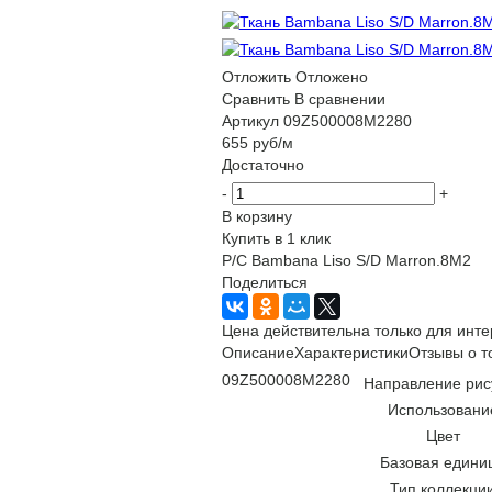
Отложить
Отложено
Сравнить
В сравнении
Артикул
09Z500008M2280
655
руб
/м
Достаточно
-
+
В корзину
Купить в 1 клик
P/C Bambana Liso S/D Marron.8M2
Поделиться
Цена действительна только для инте
Описание
Характеристики
Отзывы о т
09Z500008M2280
Направление рис
Использовани
Цвет
Базовая едини
Тип коллекци