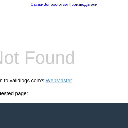
Статьи
Вопрос-ответ
Производители
Not Found
en to validlogs.com's
WebMaster
.
uested page: