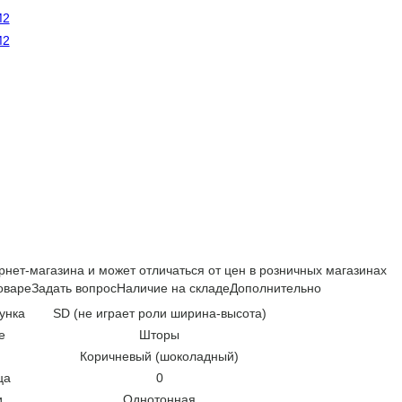
рнет-магазина и может отличаться от цен в розничных магазинах
оваре
Задать вопрос
Наличие на складе
Дополнительно
унка
SD (не играет роли ширина-высота)
е
Шторы
Коричневый (шоколадный)
ца
0
и
Однотонная