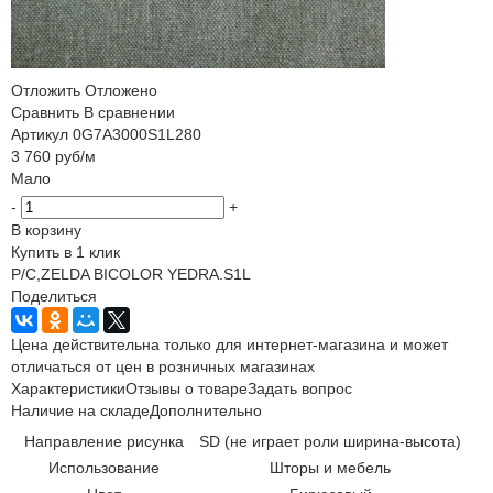
Отложить
Отложено
Сравнить
В сравнении
Артикул
0G7A3000S1L280
3 760
руб
/м
Мало
-
+
В корзину
Купить в 1 клик
P/C,ZELDA BICOLOR YEDRA.S1L
Поделиться
Цена действительна только для интернет-магазина и может
отличаться от цен в розничных магазинах
Характеристики
Отзывы о товаре
Задать вопрос
Наличие на складе
Дополнительно
Направление рисунка
SD (не играет роли ширина-высота)
Использование
Шторы и мебель