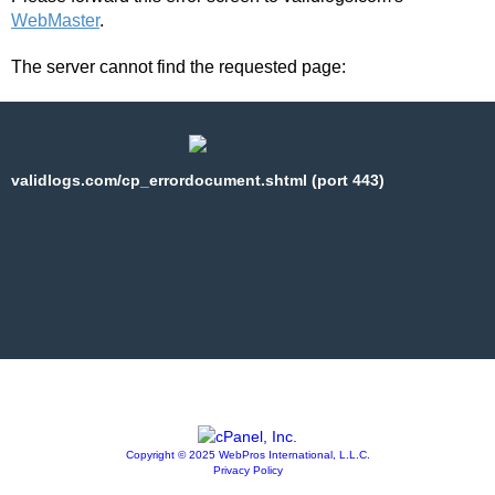
WebMaster
.
The server cannot find the requested page:
validlogs.com/cp_errordocument.shtml (port 443)
Copyright © 2025 WebPros International, L.L.C.
Privacy Policy