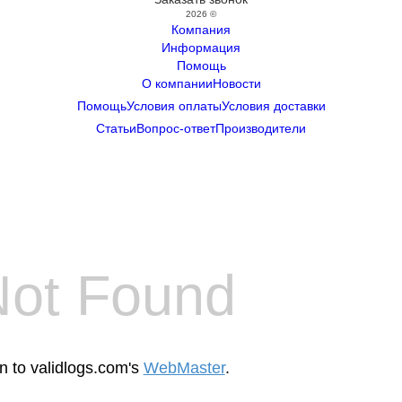
2026 ©
Компания
Информация
Помощь
О компании
Новости
Помощь
Условия оплаты
Условия доставки
Статьи
Вопрос-ответ
Производители
Not Found
en to validlogs.com's
WebMaster
.