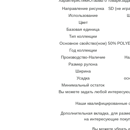
Характеристики
Отзывы о товаре
Зада
Направление рисунка
SD (не игр
Использование
Ш
Цвет
Базовая единица
Тип коллекции
Основное свойство(ном)
50% POLYE
Год коллекции
Производство-Наличие
На
Размер рулона
Ширина
Усадка
ос
Минимальный остаток
Вы можете задать любой интересующ
Наши квалифицированные сп
Дополнительная вкладка, для разме
на интересующие покуп
Вы можете убрать е