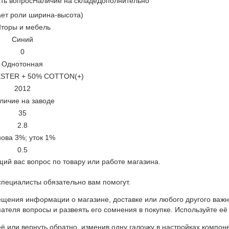
ть вопрос
Наличие на складе
Дополнительно
ает роли ширина-высота)
торы и мебель
Синий
0
Однотонная
STER + 50% COTTON(+)
2012
личие на заводе
35
2.8
нова 3%; уток 1%
0.5
ий вас вопрос по товару или работе магазина.
ециалисты обязательно вам помогут.
щения информации о магазине, доставке или любого другого важн
ателя вопросы и развеять его сомнения в покупке. Используйте её
ё или вернуть обратно, изменив одну галочку в настройках компон