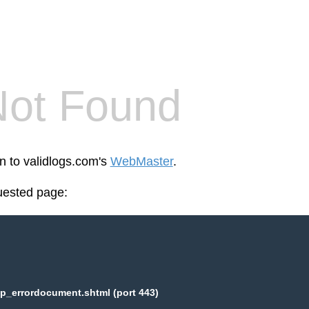
Not Found
en to validlogs.com's
WebMaster
.
uested page:
p_errordocument.shtml (port 443)