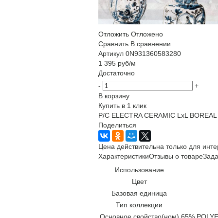
Отложить
Отложено
Сравнить
В сравнении
Артикул
0N931360583280
1 395
руб
/м
Достаточно
-
+
В корзину
Купить в 1 клик
P/C ELECTRA CERAMIC LxL BOREAL
Поделиться
Цена действительна только для инте
Характеристики
Отзывы о товаре
Зада
Использование
Цвет
Базовая единица
Тип коллекции
Основное свойство(ном)
65% POLYE