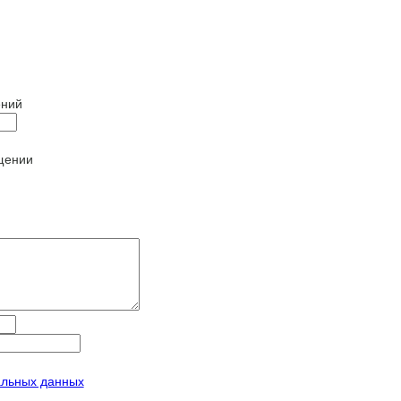
щении
альных данных