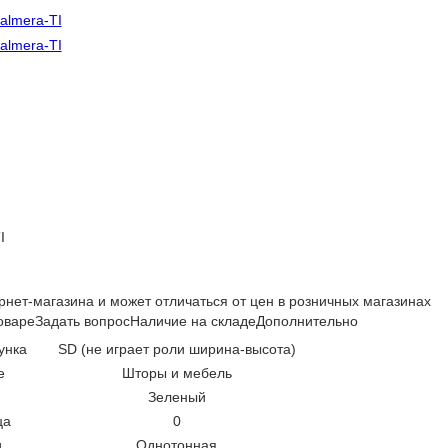
I
рнет-магазина и может отличаться от цен в розничных магазинах
оваре
Задать вопрос
Наличие на складе
Дополнительно
унка
SD (не играет роли ширина-высота)
е
Шторы и мебель
Зеленый
ца
0
и
Однотонная