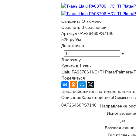
Отложить
Отложено
Сравнить
В сравнении
Артикул
0AF26460PS7140
525
руб
/м
Достаточно
-
+
В корзину
Купить в 1 клик
Llalu PA03706 H/C+TI Plata/Palmera-T
Поделиться
Цена действительна только для инте
Описание
Характеристики
Отзывы о т
0AF26460PS7140
Направление рис
Использовани
Цвет
Базовая едини
Тип коллекци