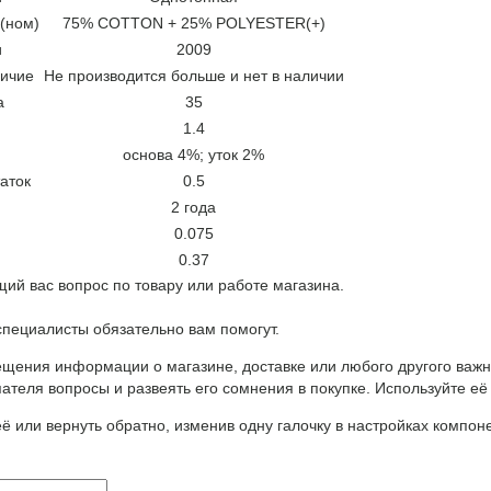
(ном)
75% COTTON + 25% POLYESTER(+)
и
2009
ичие
Не производится больше и нет в наличии
а
35
1.4
основа 4%; уток 2%
аток
0.5
2 года
0.075
0.37
ий вас вопрос по товару или работе магазина.
ециалисты обязательно вам помогут.
щения информации о магазине, доставке или любого другого важн
ателя вопросы и развеять его сомнения в покупке. Используйте её
ё или вернуть обратно, изменив одну галочку в настройках компон