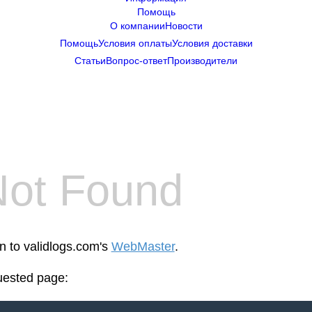
Помощь
О компании
Новости
Помощь
Условия оплаты
Условия доставки
Статьи
Вопрос-ответ
Производители
Not Found
en to validlogs.com's
WebMaster
.
uested page: