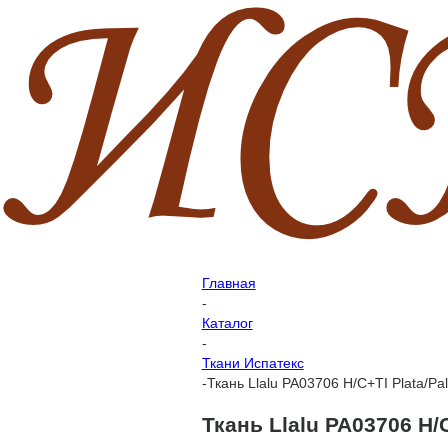
Главная
-
Каталог
-
Ткани Испатекс
-
Ткань Llalu PA03706 H/C+TI Plata/Pa
Ткань Llalu PA03706 H/C