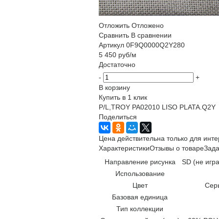
Отложить
Отложено
Сравнить
В сравнении
Артикул
0F9Q0000Q2Y280
5 450
руб
/м
Достаточно
-
+
В корзину
Купить в 1 клик
P/L,TROY PA02010 LISO PLATA.Q2Y
Поделиться
Цена действительна только для инте
Характеристики
Отзывы о товаре
Зада
Направление рисунка
SD (не игр
Использование
Цвет
Сер
Базовая единица
Тип коллекции