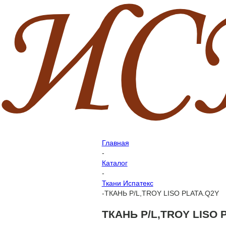
Главная
-
Каталог
-
Ткани Испатекс
-
ТКАНЬ P/L,TROY LISO PLATA.Q2Y
ТКАНЬ P/L,TROY LISO 