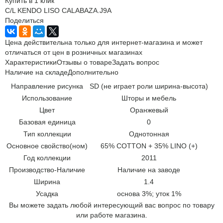
Купить в 1 клик
C/L KENDO LISO CALABAZA.J9A
Поделиться
Цена действительна только для интернет-магазина и может
отличаться от цен в розничных магазинах
Характеристики
Отзывы о товаре
Задать вопрос
Наличие на складе
Дополнительно
Направление рисунка
SD (не играет роли ширина-высота)
Использование
Шторы и мебель
Цвет
Оранжевый
Базовая единица
0
Тип коллекции
Однотонная
Основное свойство(ном)
65% COTTON + 35% LINO (+)
Год коллекции
2011
Производство-Наличие
Наличие на заводе
Ширина
1.4
Усадка
основа 3%; уток 1%
Вы можете задать любой интересующий вас вопрос по товару
или работе магазина.