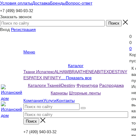
Условия оплаты
Доставка
Бренды
Вопрос-ответ
+7 (499) 940-93-32
Заказать звонок
Вход
Регистрация
0
0
0
Меню
Ко
пус
Каталог
К
Ткани Испатекс
ALHAMBRA
ATHENEA
BITEX
DESTINY
ва
ESPATEX INFINITY
... Показать все
пу
Каталоги Тканей
Destiny
Фурнитура
Распродажа
Ис
н
Карнизы
Шторные ленты
оч
Компания
Услуги
Контакты
вы
ка
и
то
н
+7 (499) 940-93-32
кн