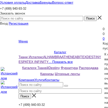
Условия оплаты
Доставка
Бренды
Вопрос-ответ
+7 (499) 940-93-32
Заказать звонок
Вход
Регистрация
0
0
0
Меню
Ко
пус
Каталог
К
Ткани Испатекс
ALHAMBRA
ATHENEA
BITEX
DESTINY
ва
ESPATEX INFINITY
... Показать все
пу
Каталоги Тканей
Destiny
Фурнитура
Распродажа
Ис
н
Карнизы
Шторные ленты
оч
Компания
Услуги
Контакты
вы
ка
и
то
н
+7 (499) 940-93-32
кн