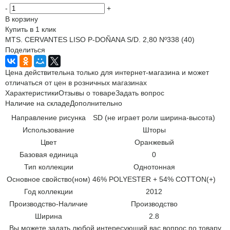
-
+
В корзину
Купить в 1 клик
MTS. CERVANTES LISO P-DOÑANA S/D. 2,80 Nº338 (40)
Поделиться
Цена действительна только для интернет-магазина и может
отличаться от цен в розничных магазинах
Характеристики
Отзывы о товаре
Задать вопрос
Наличие на складе
Дополнительно
Направление рисунка
SD (не играет роли ширина-высота)
Использование
Шторы
Цвет
Оранжевый
Базовая единица
0
Тип коллекции
Однотонная
Основное свойство(ном)
46% POLYESTER + 54% COTTON(+)
Год коллекции
2012
Производство-Наличие
Производство
Ширина
2.8
Вы можете задать любой интересующий вас вопрос по товару