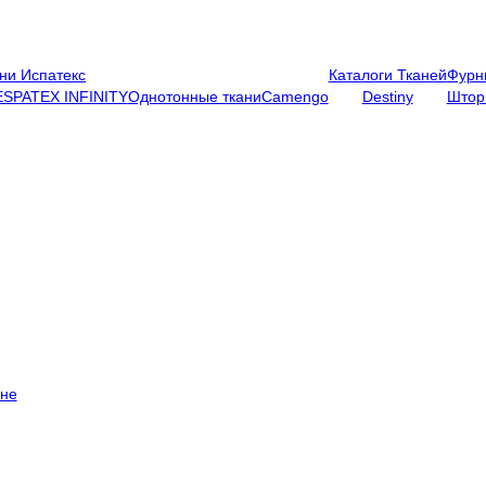
ни Испатекс
Каталоги Тканей
Фурн
ESPATEX INFINITY
Однотонные ткани
Camengo
Destiny
Штор
ене