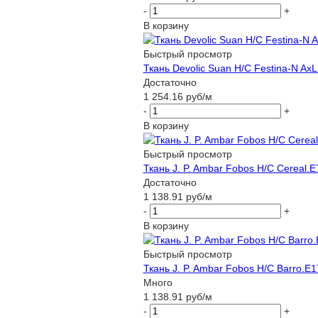
-
+
В корзину
Быстрый просмотр
Ткань Devolic Suan H/C Festina-N Ax
Достаточно
1 254.16
руб
/м
-
+
В корзину
Быстрый просмотр
Ткань J. P. Ambar Fobos H/C Cereal.E7
Достаточно
1 138.91
руб
/м
-
+
В корзину
Быстрый просмотр
Ткань J. P. Ambar Fobos H/C Barro.E1
Много
1 138.91
руб
/м
-
+