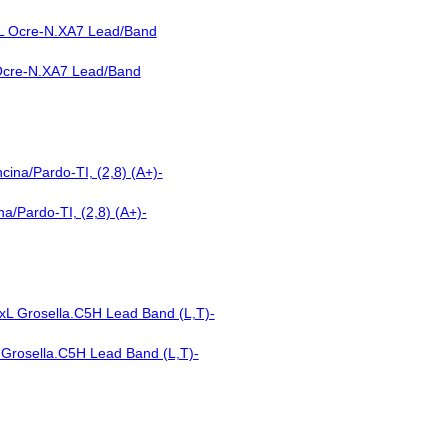
 Ocre-N.XA7 Lead/Band
a/Pardo-TI, (2,8) (A+)-
 Grosella.C5H Lead Band (L,T)-