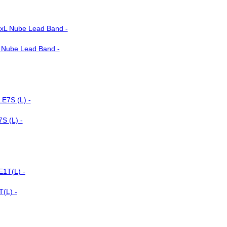
L Nube Lead Band -
S (L) -
T(L) -