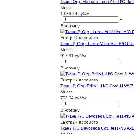
Ткань Org. Meteora Inma AxL H/C Bo
Много
1 098.24
руб
/м
-
+
В корзину
Быстрый просмотр
Ткань P, Org,. Lurex Volini AxL H/C Fu
Много
917.91
руб
/м
-
+
В корзину
Быстрый просмотр
Ткань P, Org, Brillo L-H/C Coto-N.WV
Много
705.04
руб
/м
-
+
В корзину
Быстрый просмотр
Ткань P/C Devoseda Cot. Tess-NS AxL
Много