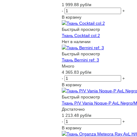
1 999.88
руб
/м
-
+
В корзину
Быстрый просмотр
Ткань Cocktail сol.2
Нет в наличии
Быстрый просмотр
Ткань Bernini ref: 3
Много
4 365.83
руб
/м
-
+
В корзину
Быстрый просмотр
Ткань P/V Vania Noque-P AxL Negro/M. 
Достаточно
1 213.48
руб
/м
-
+
В корзину