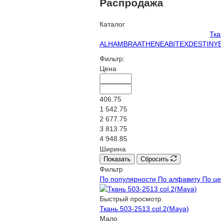
Распродажа
Каталог
Тка
ALHAMBRA
ATHENEA
BITEX
DESTINY
Фильтр:
Цена
406.75
1 542.75
2 677.75
3 813.75
4 948.85
Ширина
Показать
Сбросить
Фильтр
По популярности
По алфавиту
По ц
Быстрый просмотр
Ткань 503-2513 col.2(Maya)
Мало