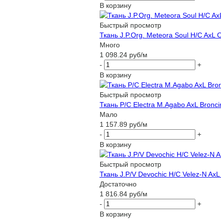
В корзину
Быстрый просмотр
Ткань J.P.Org. Meteora Soul H/C AxL
Много
1 098.24
руб
/м
-
+
В корзину
Быстрый просмотр
Ткань P/C Electra M.Agabo AxL Broncin
Мало
1 157.89
руб
/м
-
+
В корзину
Быстрый просмотр
Ткань J.P/V Devochic H/C Velez-N AxL
Достаточно
1 816.84
руб
/м
-
+
В корзину