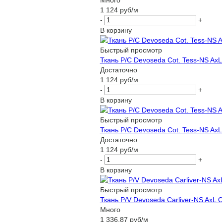
1 124
руб
/м
-
+
В корзину
Быстрый просмотр
Ткань P/C Devoseda Cot. Tess-NS AxL 
Достаточно
1 124
руб
/м
-
+
В корзину
Быстрый просмотр
Ткань P/C Devoseda Cot. Tess-NS AxL
Достаточно
1 124
руб
/м
-
+
В корзину
Быстрый просмотр
Ткань P/V Devoseda Carliver-NS AxL C
Много
1 336.87
руб
/м