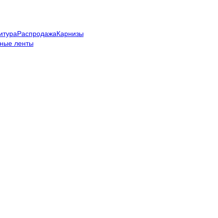
итура
Распродажа
Карнизы
ные ленты