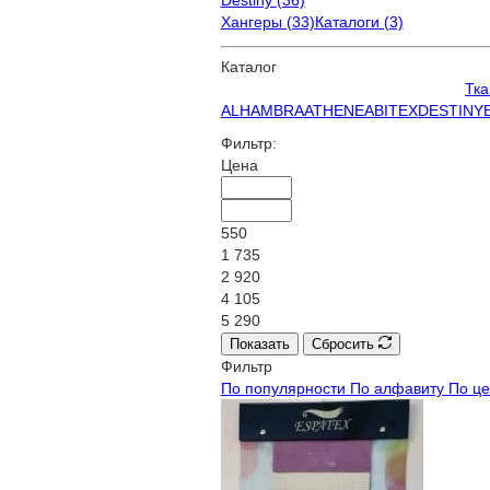
Хангеры (33)
Каталоги (3)
Каталог
Тка
ALHAMBRA
ATHENEA
BITEX
DESTINY
Фильтр:
Цена
550
1 735
2 920
4 105
5 290
Показать
Сбросить
Фильтр
По популярности
По алфавиту
По ц