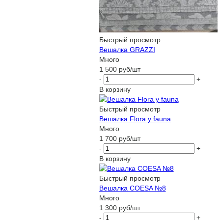
Быстрый просмотр
Вешалка GRAZZI
Много
1 500
руб
/шт
-
+
В корзину
Быстрый просмотр
Вешалка Flora y fauna
Много
1 700
руб
/шт
-
+
В корзину
Быстрый просмотр
Вешалка COESA №8
Много
1 300
руб
/шт
-
+