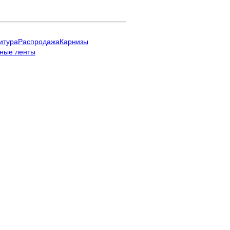
итура
Распродажа
Карнизы
ные ленты