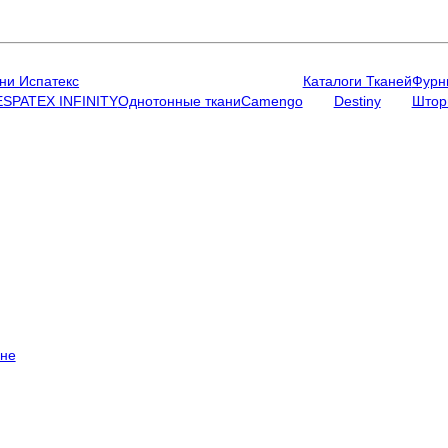
ни Испатекс
Каталоги Тканей
Фурн
ESPATEX INFINITY
Однотонные ткани
Camengo
Destiny
Штор
ене