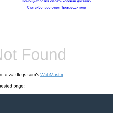
Помощь
Условия оплаты
Условия доставки
Статьи
Вопрос-ответ
Производители
Not Found
en to validlogs.com's
WebMaster
.
uested page: