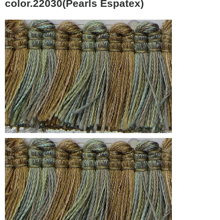
color.22030(Pearls Espatex)