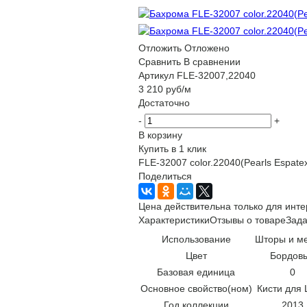
Отложить
Отложено
Сравнить
В сравнении
Артикул
FLE-32007,22040
3 210
руб
/м
Достаточно
-
+
В корзину
Купить в 1 клик
FLE-32007 color.22040(Pearls Espate
Поделиться
Цена действительна только для инте
Характеристики
Отзывы о товаре
Зада
Использование
Шторы и м
Цвет
Бордов
Базовая единица
0
Основное свойство(ном)
Кисти для
Год коллекции
2013