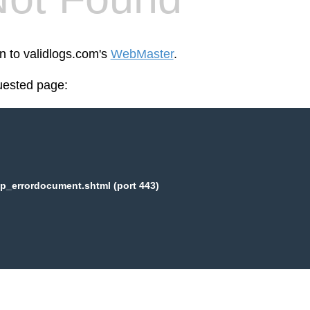
en to validlogs.com's
WebMaster
.
uested page:
p_errordocument.shtml (port 443)