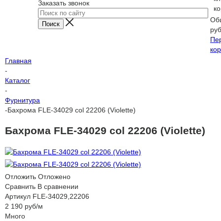
Заказать звонок
ко
Об
ру
Пе
кор
Главная
-
Каталог
-
Фурнитура
-
Бахрома FLE-34029 col 22206 (Violette)
Бахрома FLE-34029 col 22206 (Violette)
Отложить
Отложено
Сравнить
В сравнении
Артикул
FLE-34029,22206
2 190
руб
/м
Много