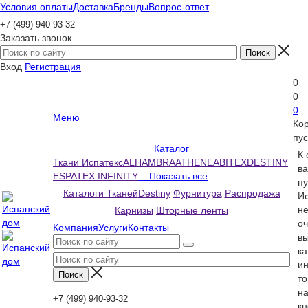
Условия оплаты
Доставка
Бренды
Вопрос-ответ
+7 (499) 940-93-32
Заказать звонок
Вход
Регистрация
0
0
0
Меню
Ко
пус
Каталог
К
Ткани Испатекс
ALHAMBRA
ATHENEA
BITEX
DESTINY
ва
ESPATEX INFINITY
... Показать все
пу
Каталоги Тканей
Destiny
Фурнитура
Распродажа
Ис
н
Карнизы
Шторные ленты
оч
Компания
Услуги
Контакты
вы
ка
и
то
н
+7 (499) 940-93-32
кн