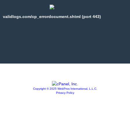
validlogs.com/cp_errordocument.shtml (port 443)
Copyright © 2025 WebPros International, L.L.C.
Privacy Policy