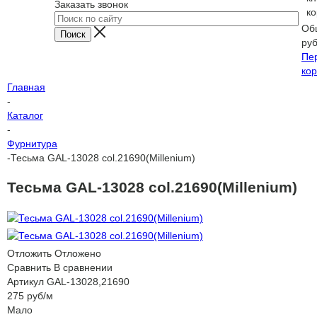
Заказать звонок
ко
Об
ру
Пе
кор
Главная
-
Каталог
-
Фурнитура
-
Тесьма GAL-13028 col.21690(Millenium)
Тесьма GAL-13028 col.21690(Millenium)
Отложить
Отложено
Сравнить
В сравнении
Артикул
GAL-13028,21690
275
руб
/м
Мало