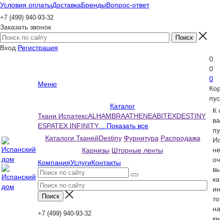
Условия оплаты
Доставка
Бренды
Вопрос-ответ
+7 (499) 940-93-32
Заказать звонок
Вход
Регистрация
0
0
0
Меню
Ко
пус
Каталог
К
Ткани Испатекс
ALHAMBRA
ATHENEA
BITEX
DESTINY
ва
ESPATEX INFINITY
... Показать все
пу
Каталоги Тканей
Destiny
Фурнитура
Распродажа
Ис
н
Карнизы
Шторные ленты
оч
Компания
Услуги
Контакты
вы
ка
и
то
н
+7 (499) 940-93-32
кн