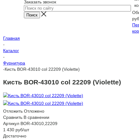
Заказать звонок
ко
Об
ру
Пе
кор
Главная
-
Каталог
-
Фурнитура
-
Кисть BOR-43010 col 22209 (Violette)
Кисть BOR-43010 col 22209 (Violette)
Отложить
Отложено
Сравнить
В сравнении
Артикул
BOR-43010,22209
1 430
руб
/шт
Достаточно