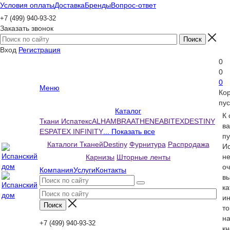
Условия оплаты
Доставка
Бренды
Вопрос-ответ
+7 (499) 940-93-32
Заказать звонок
Вход
Регистрация
0
0
0
Меню
Ко
пус
Каталог
К
Ткани Испатекс
ALHAMBRA
ATHENEA
BITEX
DESTINY
ва
ESPATEX INFINITY
... Показать все
пу
Каталоги Тканей
Destiny
Фурнитура
Распродажа
Ис
н
Карнизы
Шторные ленты
оч
Компания
Услуги
Контакты
вы
ка
и
то
н
+7 (499) 940-93-32
кн